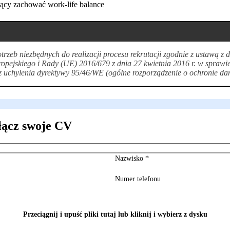
jący zachować work-life balance
zeb niezbędnych do realizacji procesu rekrutacji zgodnie z ustawą z
opejskiego i Rady (UE) 2016/679 z dnia 27 kwietnia 2016 r. w sprawi
uchylenia dyrektywy 95/46/WE (ogólne rozporządzenie o ochronie da
łącz swoje CV
Nazwisko
*
Numer telefonu
Przeciągnij i upuść pliki tutaj lub kliknij i wybierz z dysku