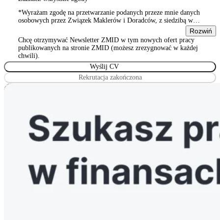
*Wyrażam zgodę na przetwarzanie podanych przeze mnie danych
osobowych przez Związek Maklerów i Doradców, z siedzibą w
Warszawie 00-815, ul. Sienna 93/2, wpisanym do rejestru
Rozwiń
stowarzyszeń, innych organizacji społecznych i zawodowych,
Chcę otrzymywać Newsletter ZMID w tym nowych ofert pracy
Wyrażam zgodę na przetwarzanie podanych przeze mnie danych
publikowanych na stronie ZMID (możesz zrezygnować w każdej
osobowych przez Związek Maklerów i Doradców, z siedzibą w
chwili).
Warszawie 00-815, ul. Sienna 93/2, wpisanym do rejestru
stowarzyszeń, innych organizacji społecznych i zawodowych
Rekrutacja zakończona