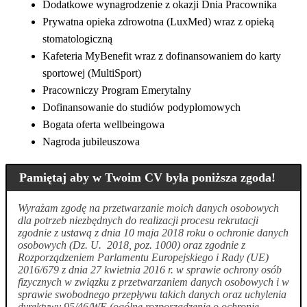
Dodatkowe wynagrodzenie z okazji Dnia Pracownika
Prywatna opieka zdrowotna (LuxMed) wraz z opieką
stomatologiczną
Kafeteria MyBenefit wraz z dofinansowaniem do karty
sportowej (MultiSport)
Pracowniczy Program Emerytalny
Dofinansowanie do studiów podyplomowych
Bogata oferta wellbeingowa
Nagroda jubileuszowa
Pamiętaj aby w Twoim CV była poniższa zgoda!
Wyrażam zgodę na przetwarzanie moich danych osobowych
dla potrzeb niezbędnych do realizacji procesu rekrutacji
zgodnie z ustawą z dnia 10 maja 2018 roku o ochronie danych
osobowych (Dz. U. 2018, poz. 1000) oraz zgodnie z
Rozporządzeniem Parlamentu Europejskiego i Rady (UE)
2016/679 z dnia 27 kwietnia 2016 r. w sprawie ochrony osób
fizycznych w związku z przetwarzaniem danych osobowych i w
sprawie swobodnego przepływu takich danych oraz uchylenia
dyrektywy 95/46/WE (ogólne rozporządzenie o ochronie