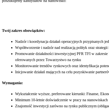
poszukujemy kandydatów na stanowisko:
Twój zakres obowiązków:
Nadzór i koordynacja działań operacyjnych przypisanych je
Współtworzenie i nadzór nad realizacją polityk oraz strateg
Promowanie działalności inwestycyjnej PFR TFI w zakresie
oferowanych przez Towarzystwo na rynku
Monitorowanie trendów rynkowych oraz identyfikacja potenc
Inicjowanie działań mających na celu pozyskiwanie partner
Wymagania:
Wykształcenie wyższe, preferowane kierunki: Finanse, Ek
Minimum 10-letnie doświadczenie w pracy na stanowiskach m
Znajomość inwestycji zarówno na rynku publicznym (obligacj