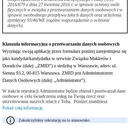
2016/679 z dnia 27 kwietnia 2016 r. w sprawie ochrony osób
fizycznych w związku z przetwarzaniem danych osobowych i w
sprawie swobodnego przepływu takich danych oraz uchylenia
dyrektywy 95/46/WE (ogólne rozporządzenie o ochronie
danych).
Klauzula informacyjna o przetwarzaniu danych osobowych
Wysyłając swoją aplikację przez formularz poniżej zarejestrujesz się
jako kandydat/kandydatka w serwisie Związku Maklerów i
Doradców (dalej: „ZMID”) z siedzibą w Warszawie, adres: ul.
Sienna 93.2, 00-815 Warszawa. ZMID jest Administratorem
Danych Osobowych (dalej: „Administrator”).
W trakcie rejestracji Administrator będzie zbierał i przetwarzał dane
osobowe w celu świadczenia usług na Twoją rzecz oraz
utrzymywania naszych relacji z Tobą. Poniżej znajdziesz
informację o przetwarzaniu danych osobowych oraz o ochronie
Pokaż całą informację
prywatności wyjaśniającą sposób, w jaki zbieramy i przetwarzamy
informacje na Twój temat oraz jakie prawa posiadasz w tym
Zakończyliśmy rekrutację na to stanowisko.
zakresie. Jeżeli masz pytania dotyczące przetwarzania przez nas
Twoich danych osobowych oraz przysługujących Ci praw,