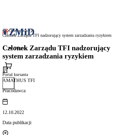
Oferta pracy
Członek Zarządu TFI nadzorujący system zarzadzania ryzykiem
Członek Zarządu TFI nadzorujący
Więcej
system zarzadzania ryzykiem
Portal kursanta
AMATHUS TFI
Pracodawca
12.10.2022
Data publikacji