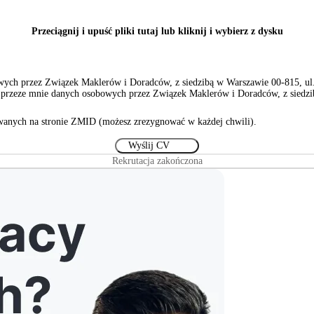
Przeciągnij i upuść pliki tutaj lub kliknij i wybierz z dysku
ch przez Związek Maklerów i Doradców, z siedzibą w Warszawie 00-815, ul. S
rzeze mnie danych osobowych przez Związek Maklerów i Doradców, z siedzibą
anych na stronie ZMID (możesz zrezygnować w każdej chwili).
Rekrutacja zakończona