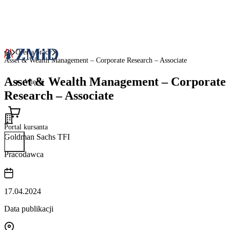
Oferta pracy
Asset & Wealth Management – Corporate Research – Associate
Asset & Wealth Management – Corporate
Więcej
Research – Associate
Portal kursanta
Goldman Sachs TFI
Pracodawca
17.04.2024
Data publikacji