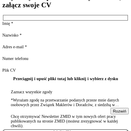
załącz swoje CV
Imię
*
Nazwisko
*
Adres e-mail
*
Numer telefonu
Plik CV
Przeciągnij i upuść pliki tutaj lub kliknij i wybierz z dysku
Zaznacz wszystkie zgody
*Wyrażam zgodę na przetwarzanie podanych przeze mnie danych
osobowych przez Związek Maklerów i Doradców, z siedzibą w
Warszawie 00-815, ul. Sienna 93/2, wpisanym do rejestru
Rozwiń
stowarzyszeń, innych organizacji społecznych i zawodowych,
Chcę otrzymywać Newsletter ZMID w tym nowych ofert pracy
Wyrażam zgodę na przetwarzanie podanych przeze mnie danych
publikowanych na stronie ZMID (możesz zrezygnować w każdej
osobowych przez Związek Maklerów i Doradców, z siedzibą w
chwili).
Warszawie 00-815, ul. Sienna 93/2, wpisanym do rejestru