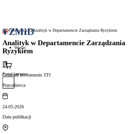
Oferta pracy
Analityk w Departamencie Zarządzania Ryzykiem
Analityk w Departamencie Zarządzania
Więcej
Ryzykiem
Portal kursanta
Generali Investments TFI
Pracodawca
24.05.2026
Data publikacji