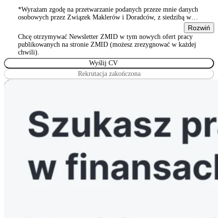
*Wyrażam zgodę na przetwarzanie podanych przeze mnie danych
osobowych przez Związek Maklerów i Doradców, z siedzibą w
Warszawie 00-815, ul. Sienna 93/2, wpisanym do rejestru
Rozwiń
stowarzyszeń, innych organizacji społecznych i zawodowych,
Chcę otrzymywać Newsletter ZMID w tym nowych ofert pracy
Wyrażam zgodę na przetwarzanie podanych przeze mnie danych
publikowanych na stronie ZMID (możesz zrezygnować w każdej
osobowych przez Związek Maklerów i Doradców, z siedzibą w
chwili).
Warszawie 00-815, ul. Sienna 93/2, wpisanym do rejestru
stowarzyszeń, innych organizacji społecznych i zawodowych
Rekrutacja zakończona