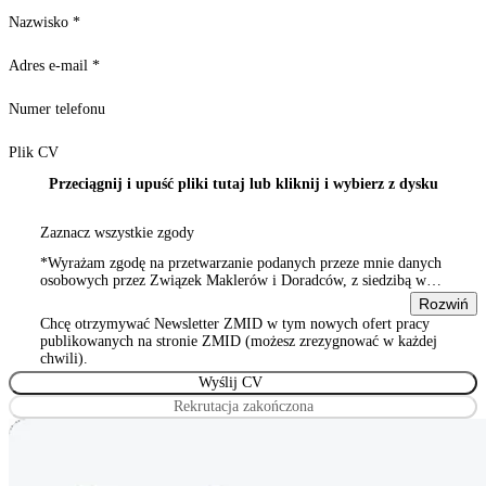
Nazwisko
*
Adres e-mail
*
Numer telefonu
Plik CV
Przeciągnij i upuść pliki tutaj lub kliknij i wybierz z dysku
Zaznacz wszystkie zgody
*Wyrażam zgodę na przetwarzanie podanych przeze mnie danych
osobowych przez Związek Maklerów i Doradców, z siedzibą w
Warszawie 00-815, ul. Sienna 93/2, wpisanym do rejestru
Rozwiń
stowarzyszeń, innych organizacji społecznych i zawodowych,
Chcę otrzymywać Newsletter ZMID w tym nowych ofert pracy
Wyrażam zgodę na przetwarzanie podanych przeze mnie danych
publikowanych na stronie ZMID (możesz zrezygnować w każdej
osobowych przez Związek Maklerów i Doradców, z siedzibą w
chwili).
Warszawie 00-815, ul. Sienna 93/2, wpisanym do rejestru
stowarzyszeń, innych organizacji społecznych i zawodowych
Rekrutacja zakończona