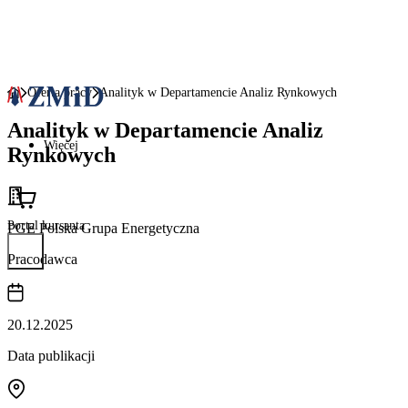
Oferta pracy
Analityk w Departamencie Analiz Rynkowych
Analityk w Departamencie Analiz
Więcej
Rynkowych
Portal kursanta
PGE Polska Grupa Energetyczna
Pracodawca
20.12.2025
Data publikacji