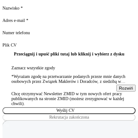
Nazwisko
*
Adres e-mail
*
Numer telefonu
Plik CV
Przeciągnij i upuść pliki tutaj lub kliknij i wybierz z dysku
Zaznacz wszystkie zgody
*Wyrażam zgodę na przetwarzanie podanych przeze mnie danych
osobowych przez Związek Maklerów i Doradców, z siedzibą w
Warszawie 00-815, ul. Sienna 93/2, wpisanym do rejestru
Rozwiń
stowarzyszeń, innych organizacji społecznych i zawodowych,
Chcę otrzymywać Newsletter ZMID w tym nowych ofert pracy
Wyrażam zgodę na przetwarzanie podanych przeze mnie danych
publikowanych na stronie ZMID (możesz zrezygnować w każdej
osobowych przez Związek Maklerów i Doradców, z siedzibą w
chwili).
Warszawie 00-815, ul. Sienna 93/2, wpisanym do rejestru
stowarzyszeń, innych organizacji społecznych i zawodowych
Rekrutacja zakończona