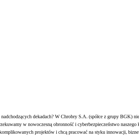
 w nadchodzących dekadach? W Chrobry S.A. (spółce z grupy BGK) ni
y przekuwamy w nowoczesną obronność i cyberbezpieczeństwo naszego 
ę skomplikowanych projektów i chcą pracować na styku innowacji, biz