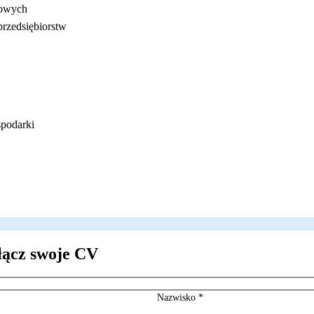
sowych
przedsiębiorstw
spodarki
łącz swoje CV
Nazwisko
*