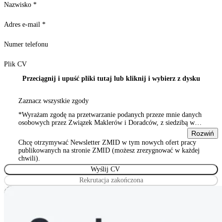
Nazwisko
*
Adres e-mail
*
Numer telefonu
Plik CV
Przeciągnij i upuść pliki tutaj lub kliknij i wybierz z dysku
Zaznacz wszystkie zgody
*Wyrażam zgodę na przetwarzanie podanych przeze mnie danych
osobowych przez Związek Maklerów i Doradców, z siedzibą w
Warszawie 00-815, ul. Sienna 93/2, wpisanym do rejestru
Rozwiń
stowarzyszeń, innych organizacji społecznych i zawodowych,
Chcę otrzymywać Newsletter ZMID w tym nowych ofert pracy
Wyrażam zgodę na przetwarzanie podanych przeze mnie danych
publikowanych na stronie ZMID (możesz zrezygnować w każdej
osobowych przez Związek Maklerów i Doradców, z siedzibą w
chwili).
Warszawie 00-815, ul. Sienna 93/2, wpisanym do rejestru
stowarzyszeń, innych organizacji społecznych i zawodowych
Rekrutacja zakończona