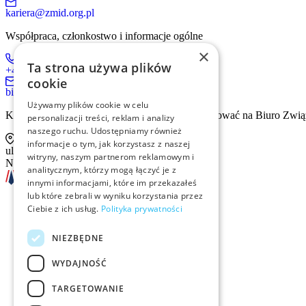
kariera@zmid.org.pl
Współpraca, członkostwo i informacje ogólne
×
Ta strona używa plików
+48 519 536 405
cookie
biuro@zmid.org.pl
Używamy plików cookie w celu
Kontakt tradycyjną drogą pocztową prosimy kierować na Biuro Zwią
personalizacji treści, reklam i analizy
naszego ruchu. Udostępniamy również
informacje o tym, jak korzystasz z naszej
ul. Sienna 93 lok. 2, 00-815 Warszawa
witryny, naszym partnerom reklamowym i
NIP: 526-13-30-874
analitycznym, którzy mogą łączyć je z
innymi informacjami, które im przekazałeś
lub które zebrali w wyniku korzystania przez
Ciebie z ich usług.
Polityka prywatności
Szkolenia
NIEZBĘDNE
Rekrutacja
WYDAJNOŚĆ
Examino
TARGETOWANIE