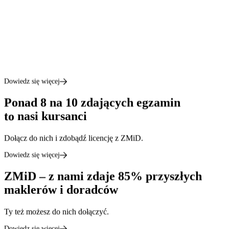
Twoja droga do licencji maklera.
Zdawalność
ponad 85%
Spośród 204 nowych maklerów w 2024 roku, 85% to absolwenci
ZMiD.
Dowiedz się więcej
Ponad 8 na 10 zdających egzamin
to
nasi kursanci
Dołącz do nich i zdobądź licencję z ZMiD.
Dowiedz się więcej
ZMiD – z nami zdaje 85% przyszłych
maklerów i doradców
Ty też możesz do nich dołączyć.
Dowiedz się więcej